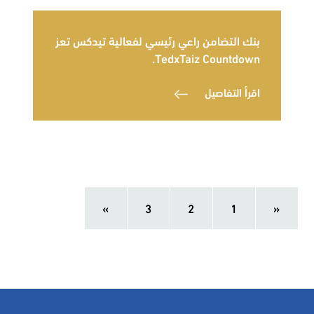
بنك التضامن راعي رئيسي لفعالية تيدكس تعز
TedxTaiz Countdown.
اقرأ التفاصيل
»
3
2
1
«