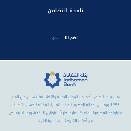
نافذة التضامن
انضم لنا
يعتبر بنك التضامن أحد أكبر البنوك اليمنية والأكثر ثقة. تأسس في العام
1996 ويمارس أعماله المصرفية والاستثمارية المختلفة حسب الأعراف
والقواعد المصرفية المتعارف عليها طبقاً للقوانين النافذة، وبما لا يتعارض
مع أحكام الشريعة الإسلامية الغراء.