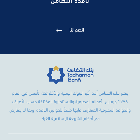
انضم لنا
يعتبر بنك التضامن أحد أكبر البنوك اليمنية والأكثر ثقة. تأسس في العام
1996 ويمارس أعماله المصرفية والاستثمارية المختلفة حسب الأعراف
والقواعد المصرفية المتعارف عليها طبقاً للقوانين النافذة، وبما لا يتعارض
مع أحكام الشريعة الإسلامية الغراء.