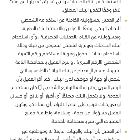
الاستفادة من تلك الخدمات، والتي قد يتم تعديلها من وقت
لآخر وفقًا لتقدير البنك المطلق.
أقر العميل بمسؤوليته الكاملة عن استخدامه الشخصي
للنظام البنكي وفقًا للأغراض والاستخدامات المقررة،
وبمسؤوليته عن القيام بالعمليات المصرفية ، وأي استخدام
لتلك الخدمات يقوم به الشخص المفوض من قبله وذلك
باستخدام بيانات الدخول وهوية المستخدم ورقم التعريف
الشخصي (الرقم السري) ، والتزم العميل بالمحافظة التامة
عليهما، وعدم الإفصاح عن تلك البيانات الخاصة به لأي
شخص أو جهة أو موظف لدى البنك . كما أقر العميل بأن
الرقم السري يعتبر بمثابة التوقيع الشخصي أيًا كان مستخدم
الخدمة، ولا يتحمل البنك مطلقًا أي أضرار، أو نتائج، أو خسائر،
أو تعويضات تترتب على عدم الالتزام بأي مما ذكر، ويكون
العميل مسؤولًا عن صحة ، وسلامة، ونظامية جميع
العمليات التي تتم باستخدامه للخدمة.
أقر العميل بأن البنك والجهات التابعة له وموظفيه غير
مسؤولين عن أي خسائر، أو أضرار، أو مطالبة مالية، أو خلافها