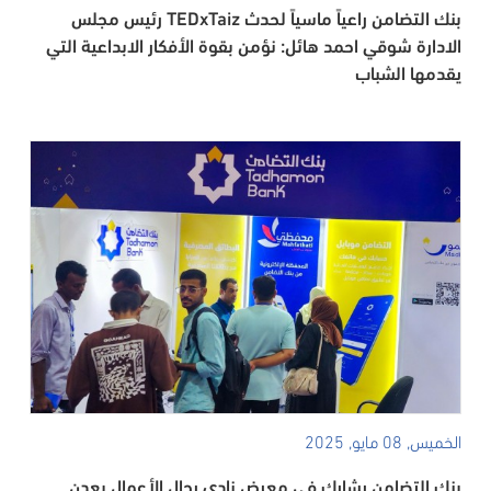
بنك التضامن راعياً ماسياً لحدث TEDxTaiz رئيس مجلس
الادارة شوقي احمد هائل: نؤمن بقوة الأفكار الابداعية التي
يقدمها الشباب
الخميس, 08 مايو, 2025
بنك التضامن يشارك في معرض نادي رجال الأعمال بعدن