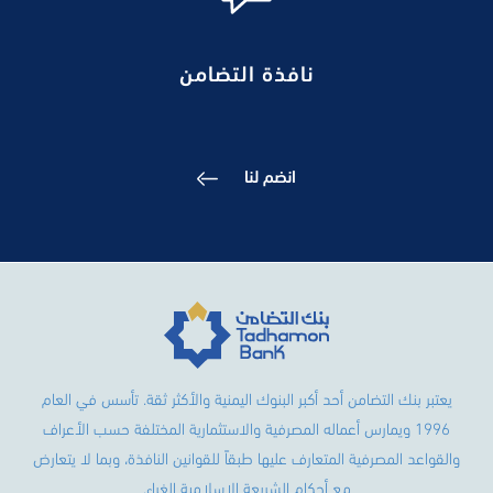
نافذة التضامن
انضم لنا
يعتبر بنك التضامن أحد أكبر البنوك اليمنية والأكثر ثقة. تأسس في العام
1996 ويمارس أعماله المصرفية والاستثمارية المختلفة حسب الأعراف
والقواعد المصرفية المتعارف عليها طبقاً للقوانين النافذة، وبما لا يتعارض
مع أحكام الشريعة الإسلامية الغراء.