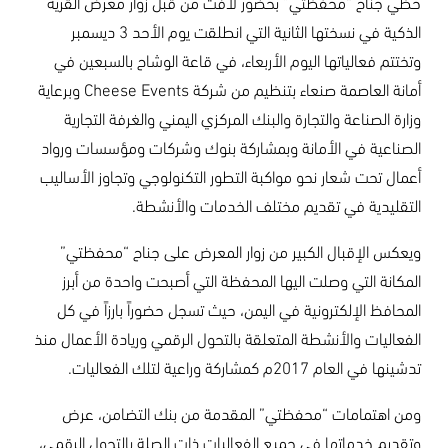
حظي جناح “محفظتي” بحضور لافت من قبل زوار معرض القرية
الذكية في نسختها الثانية التي انطلقت يوم الأحد 3 ديسمبر
وتختتم فعالياتها اليوم الأربعاء، في قاعة الوشاح بالسبعين في
أمانة العاصمة صنعاء بتنظيم من شركة Cheese Events وبرعاية
وزارة الصناعة والتجارة والبنك المركزي اليمني والغرفة التجارية
الصناعية في الأمانة وبمشاركة بنوك وشركات ومؤسسات ورواد
أعمال تحت شعار نحو مواكبة التطور التكنولوجي وتجاوز الأساليب
التقليدية في تقديم مختلف الخدمات والأنشطة.
ويعكس الإقبال الكبير من زوار المعرض على جناح “محفظتي”
المكانة التي وصلت اليها المحفظة التي أصبحت واحدة من أبرز
المحافظ الإلكترونية في اليمن، حيث تسجل حضوراً بارزاً في كل
الفعاليات والأنشطة المتعلقة بالتحول الرقمي وريادة الأعمال منذ
تدشينها في العام 2017م كمشاركة وراعية لتلك الفعاليات.
ومن اهتمامات “محفظتي” المقدمة من بنك التضامن، عرض
وتقديم خدماتها في جميع الفعاليات ذات الصلة بالتحول الرقمي،