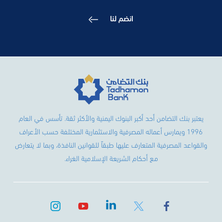
انضم لنا
يعتبر بنك التضامن أحد أكبر البنوك اليمنية والأكثر ثقة. تأسس في العام
1996 ويمارس أعماله المصرفية والاستثمارية المختلفة حسب الأعراف
والقواعد المصرفية المتعارف عليها طبقاً للقوانين النافذة، وبما لا يتعارض
مع أحكام الشريعة الإسلامية الغراء.