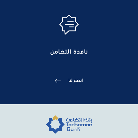
نافذة التضامن
انضم لنا