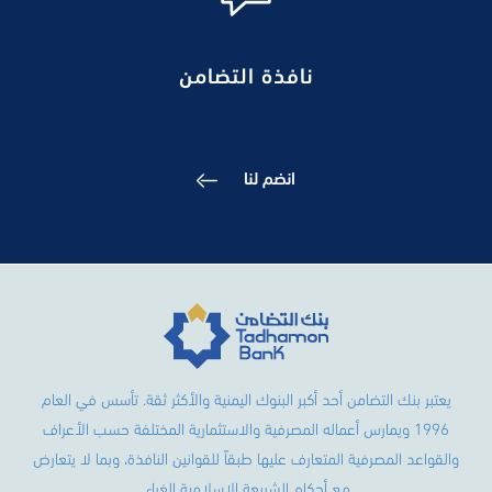
نافذة التضامن
انضم لنا
يعتبر بنك التضامن أحد أكبر البنوك اليمنية والأكثر ثقة. تأسس في العام
1996 ويمارس أعماله المصرفية والاستثمارية المختلفة حسب الأعراف
والقواعد المصرفية المتعارف عليها طبقاً للقوانين النافذة، وبما لا يتعارض
مع أحكام الشريعة الإسلامية الغراء.