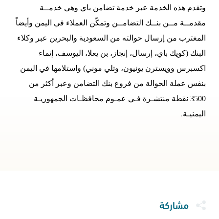
وتقدم هذه الخدمة عبر خدمة تضامن باي وهي خدمــة
مقدمــة مــن بنــك التضامــن وتمكّن العملاء في اليمن وأيضاً
المغترب من إرسال حوالته من السعودية والبحرين عبر وكلاء
البنك (كويك باي، إرسال، إنجاز، بن يعلا، اليوسف، إنماء
اكسبرس وويسترن يونيون، وتلي موني) واستلامها في اليمن
بنفس عملة الحوالة من فروع بنك التضامن وعبر أكثر من
3500 نقطة منتشـرة فـي عمـوم محافظـات الجمهوريـة
.
اليمنيـة
مشاركة