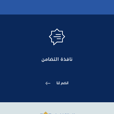
نافذة التضامن
انضم لنا