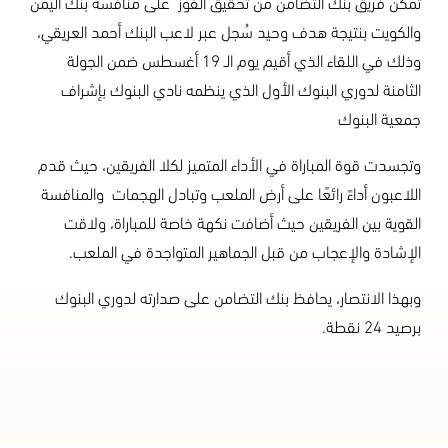
تمكّن فريق بنك التضامن من تحقيق الفوز على منافسه بنك اليمن
والكويت بنتيجة هدف وحيد سُجل عبر لاعب البنك أحمد العريقي،
وذلك في اللقاء الذي أقيم يوم الـ 19 أغسطس ضمن الجولة
الثامنة لدوري البنوك الأول الذي ينظمه نادي البنوك بإشراف
جمعية البنوك
وتجسدت قوة المباراة في الأداء المتميز لكلا الفريقين، حيث قدم
اللاعبون أداءً رائعًا على أرض الملعب وتبادل الهجمات والمنافسة
القوية بين الفريقين حيث أضافت نكهة خاصة للمباراة، ولاقت
الإشادة والإعجاب من قبل الجماهير المتواجدة في الملعب.
وبهذا الانتصار، يحافظ بنك التضامن على صدارته لدوري البنوك
برصيد 24 نقطة.