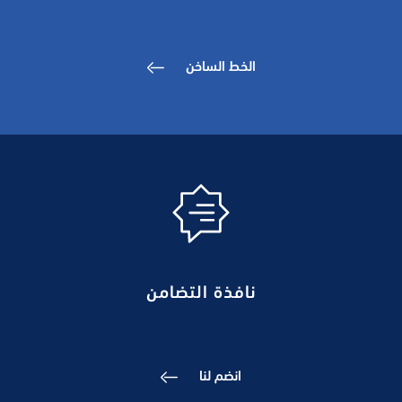
الخط الساخن
نافذة التضامن
انضم لنا