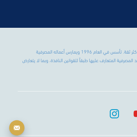
يعتبر بنك التضامن أحد أكبر البنوك اليمنية والأكثر ثقة. تأسس في العام 1996 ويمارس أعماله المصرفية
المصرفية المتعارف عليها طبقاً للقوانين النافذة، وبما لا يتعارض