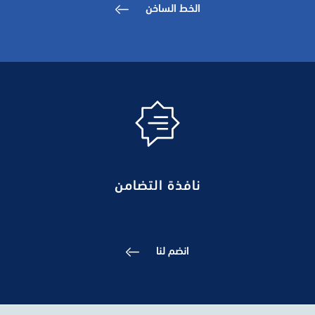
الخط الساخن
نافذة التضامن
انضم لنا