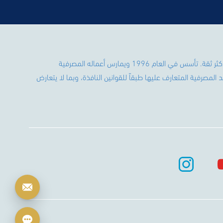
يعتبر بنك التضامن أحد أكبر البنوك اليمنية والأكثر ثقة. تأسس في العام 1996 ويمارس أعماله المصرفية
المصرفية المتعارف عليها طبقاً للقوانين النافذة، وبما لا يتعارض