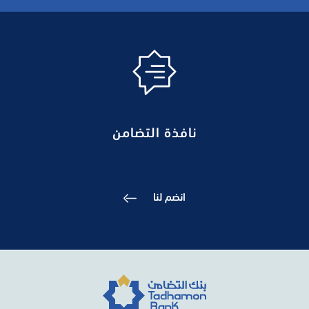
نافذة التضامن
انضم لنا