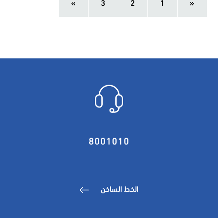
»
3
2
1
«
8001010
الخط الساخن